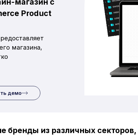
йн-магазин с
rce Product
предоставляет
его магазина,
гко
ить демо
 бренды из различных секторов, 