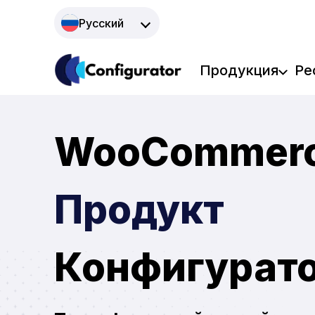
Перейти
Русский
к
содержанию
Продукция
Ре
WooCommer
Продукт
Конфигурат