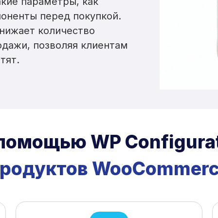
акие параметры, как
поненты перед покупкой.
снижает количество
одажи, позволяя клиентам
тят.
помощью WP Configura
родуктов WooCommer