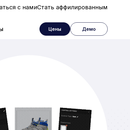
аться с нами
Стать аффилированным
ы
Цены
Демо