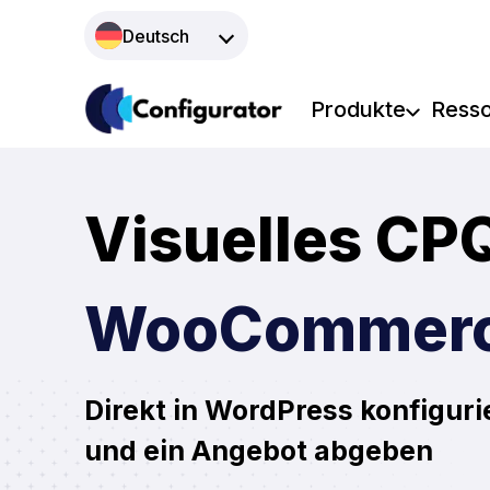
Zum
Deutsch
Inhalt
springen
Produkte
Ress
Visuelles CPQ
WooCommer
Direkt in WordPress konfiguri
und ein Angebot abgeben