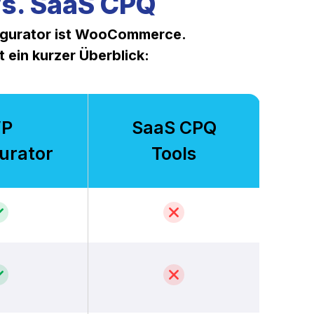
vs. SaaS CPQ
igurator ist WooCommerce.
 ein kurzer Überblick:
P
SaaS CPQ
urator
Tools