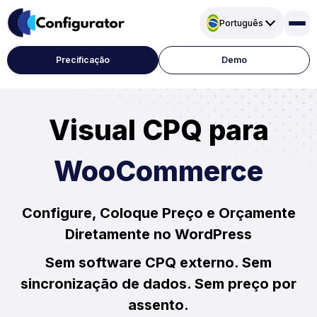
Pular
Português
para
o
conteúdo
Precificação
Demo
Visual CPQ para
WooCommerce
Configure, Coloque Preço e Orçamente
Diretamente no WordPress
Sem software CPQ externo. Sem
sincronização de dados. Sem preço por
assento.